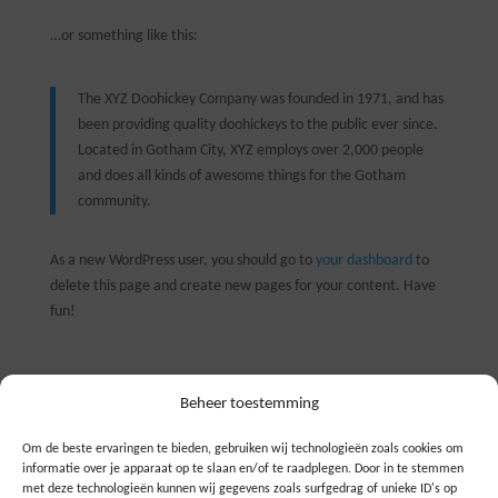
…or something like this:
The XYZ Doohickey Company was founded in 1971, and has
been providing quality doohickeys to the public ever since.
Located in Gotham City, XYZ employs over 2,000 people
and does all kinds of awesome things for the Gotham
community.
As a new WordPress user, you should go to
your dashboard
to
delete this page and create new pages for your content. Have
fun!
Beheer toestemming
Om de beste ervaringen te bieden, gebruiken wij technologieën zoals cookies om
SilverCloud
informatie over je apparaat op te slaan en/of te raadplegen. Door in te stemmen
met deze technologieën kunnen wij gegevens zoals surfgedrag of unieke ID's op
Wij zijn SilverCloud, gevestigd in Nijkerk. Wij geloven dat slimme inzet van