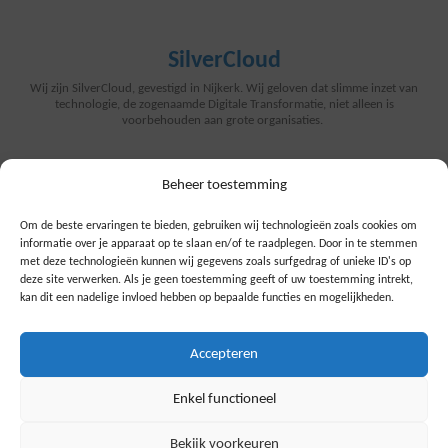
SilverCloud
Wij zijn SilverCloud, gevestigd in Nijkerk. Wij geloven dat slimme inzet van
technologie, de zogenaamde Digitale Transformatie, niet alleen is
voorbehouden aan grote organisaties.
SilverCloud
Beheer toestemming
Juist voor middelgrote-, kleine bedrijven en zorginstellingen kan en zal dit
een groot verschil betekenen. Van “Werken met technologie in de
Om de beste ervaringen te bieden, gebruiken wij technologieën zoals cookies om
organisatie” naar “technologie die werkt voor uw organisatie”.
informatie over je apparaat op te slaan en/of te raadplegen. Door in te stemmen
met deze technologieën kunnen wij gegevens zoals surfgedrag of unieke ID's op
Sitemap
deze site verwerken. Als je geen toestemming geeft of uw toestemming intrekt,
kan dit een nadelige invloed hebben op bepaalde functies en mogelijkheden.
Home
Zorg IoT
Computing
Accepteren
Nieuws
Over Ons
Contact
Enkel functioneel
Onze Diensten
Bekijk voorkeuren